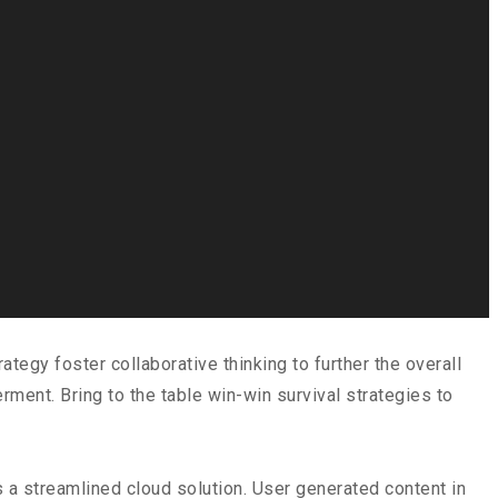
tegy foster collaborative thinking to further the overall
rment. Bring to the table win-win survival strategies to
 a streamlined cloud solution. User generated content in