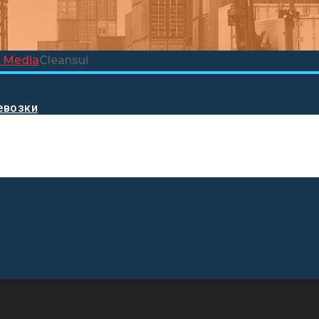
l Media
Cleansui
евозки
S