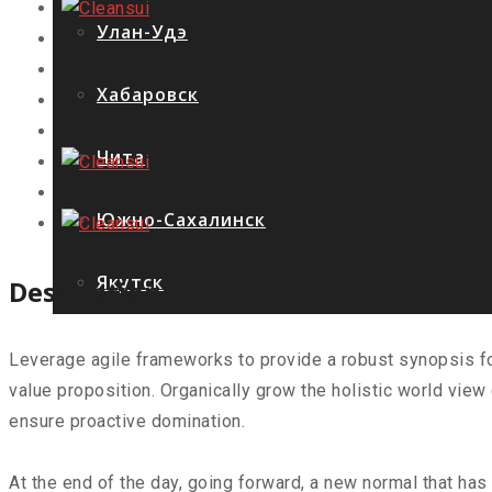
Улан-Удэ
Хабаровск
Чита
Южно-Сахалинск
Якутск
Description
Leverage agile frameworks to provide a robust synopsis for 
value proposition. Organically grow the holistic world view
ensure proactive domination.
At the end of the day, going forward, a new normal that ha