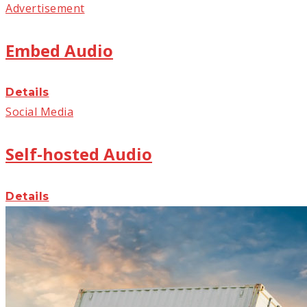
Advertisement
Embed Audio
Details
Social Media
Self-hosted Audio
Details