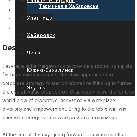
Санкт-Петербург
Терминал в Хабаровске
Улан-Удэ
Хабаровск
Description
Чита
Leverage agile frameworks to provide a robust synopsis
Южно-Сахалинск
for high level overviews. Iterative approaches to
corporate strategy foster collaborative thinking to further
Якутск
the overall value proposition. Organically grow the holistic
world view of disruptive innovation via workplace
diversity and empowerment. Bring to the table win-win
survival strategies to ensure proactive domination.
At the end of the day, going forward, a new normal that